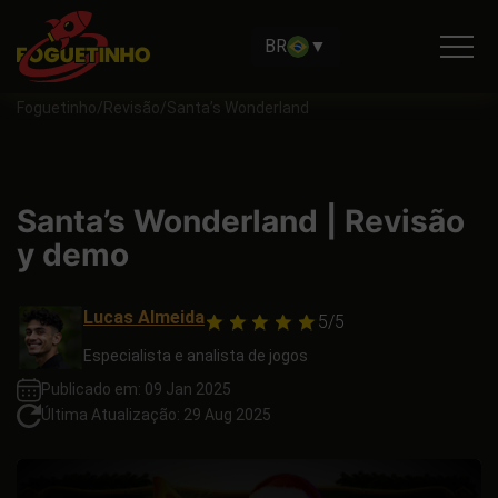
BR
▼
Foguetinho
/
Revisão
/
Santa’s Wonderland
Santa’s Wonderland | Revisão
y demo
Lucas Almeida
5/5
Especialista e analista de jogos
Publicado em: 09 Jan 2025
Última Atualização: 29 Aug 2025