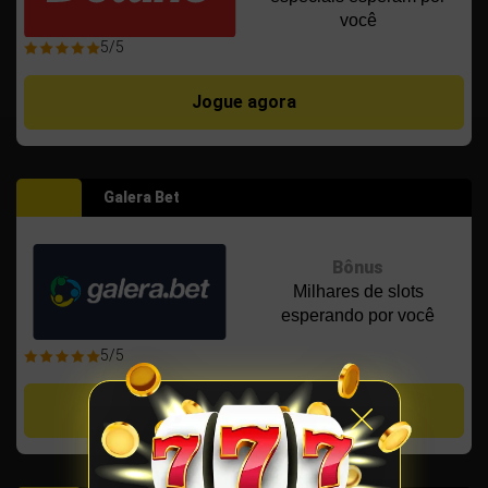
você
5/5
Jogue agora
Galera Bet
Bônus
Milhares de slots
esperando por você
5/5
Jogue agora