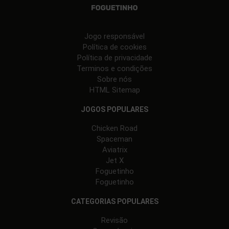
Jogo responsável
Política de cookies
Política de privacidade
Terminos e condições
Sobre nós
HTML Sitemap
JOGOS POPULARES
Chicken Road
Spaceman
Aviatrix
Jet X
Foguetinho
Foguetinho
CATEGORIAS POPULARES
Revisão