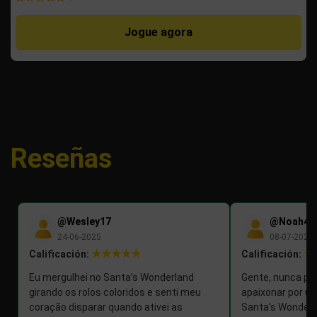
Jogue agora
Reseñas
@Wesley17
@Noah48
24-06-2025
08-07-2025
★
★
★
★
★
★
Calificación:
Calificación:
Eu mergulhei no Santa’s Wonderland
Gente, nunca pe
girando os rolos coloridos e senti meu
apaixonar por um
coração disparar quando ativei as
Santa’s Wonderl