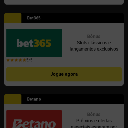
Bet365
Bônus
Slots clássicos e
lançamentos exclusivos
5/5
Jogue agora
Betano
Bônus
Prêmios e ofertas
especiais esperam por