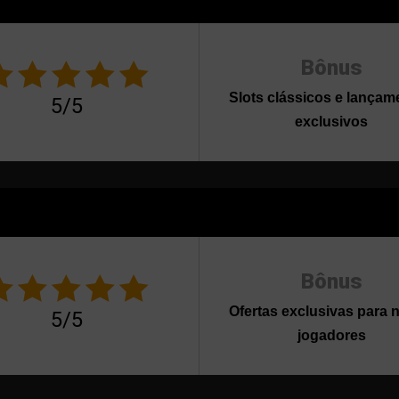
Bônus
Slots clássicos e lançam
5/5
exclusivos
Bônus
Ofertas exclusivas para 
5/5
jogadores