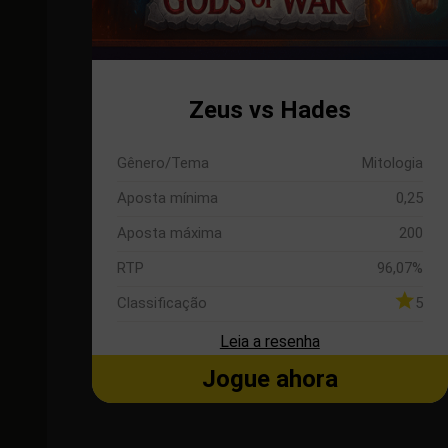
Zeus vs Hades
Gênero/Tema
Mitologia
Aposta mínima
0,25
Aposta máxima
200
RTP
96,07%
Classificação
5
Leia a resenha
Jogue ahora