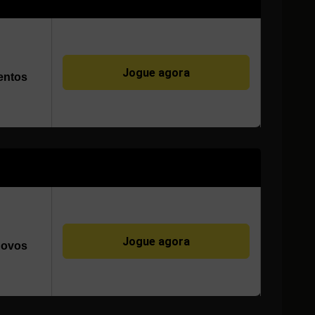
Jogue agora
entos
Jogue agora
novos