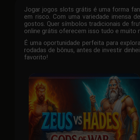
Jogar jogos slots grátis é uma forma fa
em risco. Com uma variedade imensa de 
gostos. Quer símbolos tradicionais de fru
online grátis oferecem isso tudo e muito 
É uma oportunidade perfeita para explor
rodadas de bônus, antes de investir dinhe
favorito!