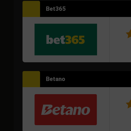
Bet365
Betano