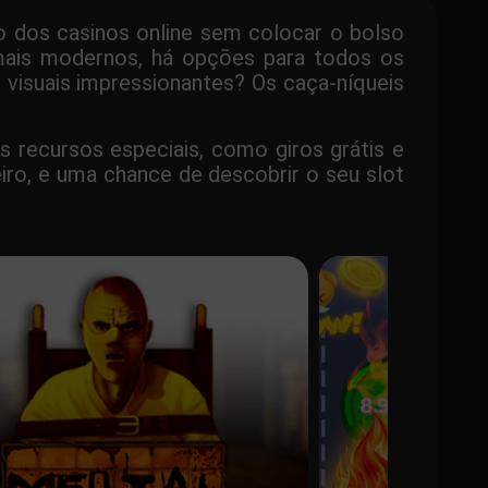
o dos casinos online sem colocar o bolso
 mais modernos, há opções para todos os
s visuais impressionantes? Os caça-níqueis
 recursos especiais, como giros grátis e
eiro, e uma chance de descobrir o seu slot