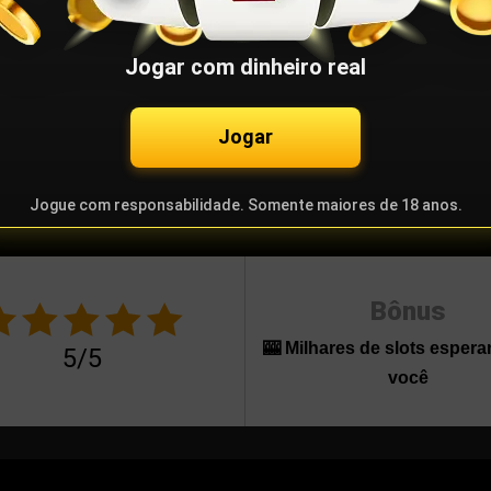
 novos caem no lugar.
Jogar com dinheiro real
as que podem atingir valores altíssimos.
Jogar
tis, dá para experimentar essas mecânicas e apre
 ou quer explorar novos títulos sem gastar nada.
Jogue com responsabilidade. Somente maiores de 18 anos.
Bônus
🎰 Milhares de slots esper
5/5
você