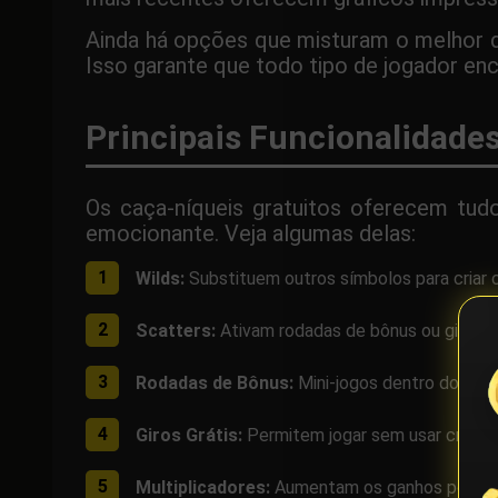
Ainda há opções que misturam o melhor 
Isso garante que todo tipo de jogador en
Principais Funcionalidades
Os caça-níqueis gratuitos oferecem tud
emocionante. Veja algumas delas:
Wilds:
Substituem outros símbolos para criar
Scatters:
Ativam rodadas de bônus ou giros gr
Rodadas de Bônus:
Mini-jogos dentro do slot
Giros Grátis:
Permitem jogar sem usar crédito
Multiplicadores:
Aumentam os ganhos por um 