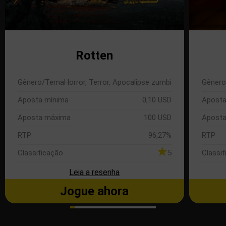
Rotten
Gênero/Tema
Horror, Terror, Apocalipse zumbi
Gêner
Aposta mínima
0,10 USD
Aposta
Aposta máxima
100 USD
Apost
RTP
96,27%
RTP
Classificação
5
Classi
Leia a resenha
Jogue ahora