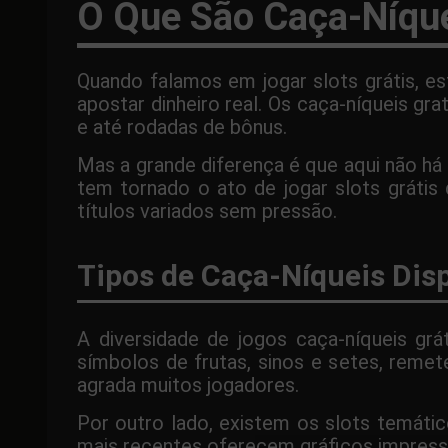
O Que São Caça-Níqu
Quando falamos em jogar slots grátis, e
apostar dinheiro real. Os caça-níqueis g
e até rodadas de bônus.
Mas a grande diferença é que aqui não há 
tem tornado o ato de jogar slots grátis
títulos variados sem pressão.
Tipos de Caça-Níqueis Dis
A diversidade de jogos caça-níqueis grá
símbolos de frutas, sinos e setes, reme
agrada muitos jogadores.
Por outro lado, existem os slots temático
mais recentes oferecem gráficos impress