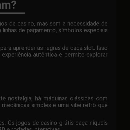
nam?
ogos de casino, mas sem a necessidade de
m linhas de pagamento, símbolos especiais
para aprender as regras de cada slot. Isso
experiência autêntica e permite explorar
rte nostalgia, há máquinas clássicas com
m mecânicas simples e uma vibe retrô que
es. Os jogos de casino grátis caça-níqueis
 e rodadas interativas.