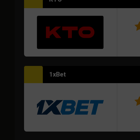
1xBet