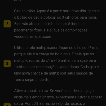
Gire os rolos: Agora é a parte mais divertida: apertar
o botão de giro e colocar os 3 cilindros para rodar.
Eles vão alinhar os símbolos nas 5 linhas de
pagamento fixas, e é aí que as combinações
vencedoras aparecem.
Utilize o rolo multiplicador: Fique de olho no 4º rolo,
porque ele é a cereja do bolo aqui. É nele que os
multiplicadores de x1 a x15 entram em ação para
turbinar suas combinações vencedoras. Cada giro é
uma nova chance de multiplicar seus ganhos de
forma surpreendente.
Ative a aposta extra: Se você quer deixar o jogo
ainda mais emocionante, experimente ativar a aposta
extra. Por 50% a mais no valor da rodada, o