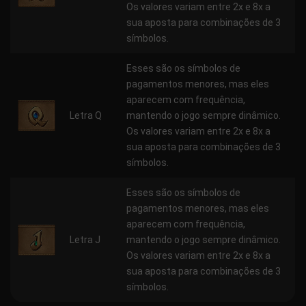
Os valores variam entre 2x e 8x a
sua aposta para combinações de 3
símbolos.
Esses são os símbolos de
pagamentos menores, mas eles
aparecem com frequência,
Letra Q
mantendo o jogo sempre dinâmico.
Os valores variam entre 2x e 8x a
sua aposta para combinações de 3
símbolos.
Esses são os símbolos de
pagamentos menores, mas eles
aparecem com frequência,
Letra J
mantendo o jogo sempre dinâmico.
Os valores variam entre 2x e 8x a
sua aposta para combinações de 3
símbolos.