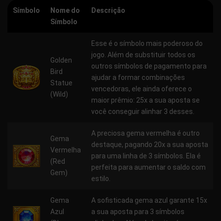
Símbolo
Nome do
Descrição
Símbolo
Esse é o símbolo mais poderoso do
jogo. Além de substituir todos os
Golden
outros símbolos de pagamento para
Bird
ajudar a formar combinações
Statue
vencedoras, ele ainda oferece o
(Wild)
maior prêmio: 25x a sua aposta se
você conseguir alinhar 3 desses.
A preciosa gema vermelha é outro
Gema
destaque, pagando 20x a sua aposta
Vermelha
para uma linha de 3 símbolos. Ela é
(Red
perfeita para aumentar o saldo com
Gem)
estilo.
Gema
A sofisticada gema azul garante 15x
Azul
a sua aposta para 3 símbolos