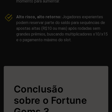
momento para aumentar.
Alto risco, alto retorno:
Jogadores experientes
podem reservar parte do saldo para sequências de
apostas altas (R$10 ou mais) após rodadas sem
grandes prêmios, buscando multiplicadores x10/x15
e o pagamento máximo do slot.
Conclusão
sobre o Fortune
Gems 3