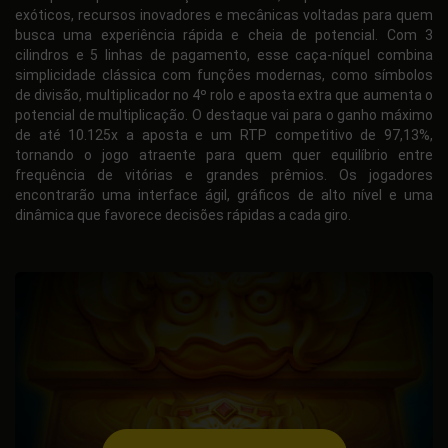
exóticos, recursos inovadores e mecânicas voltadas para quem
busca uma experiência rápida e cheia de potencial. Com 3
cilindros e 5 linhas de pagamento, esse caça-níquel combina
simplicidade clássica com funções modernas, como símbolos
de divisão, multiplicador no 4º rolo e aposta extra que aumenta o
potencial de multiplicação. O destaque vai para o ganho máximo
de até 10.125x a aposta e um RTP competitivo de 97,13%,
tornando o jogo atraente para quem quer equilíbrio entre
frequência de vitórias e grandes prêmios. Os jogadores
encontrarão uma interface ágil, gráficos de alto nível e uma
dinâmica que favorece decisões rápidas a cada giro.