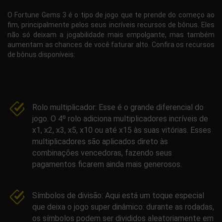
O Fortune Gems 3 é o tipo de jogo que te prende do começo ao
fim, principalmente pelos seus incríveis recursos de bônus. Eles
não só deixam a jogabilidade mais empolgante, mas também
aumentam as chances de você faturar alto. Confira os recursos
de bônus disponíveis:
Rolo multiplicador: Esse é o grande diferencial do
jogo. O 4º rolo adiciona multiplicadores incríveis de
x1, x2, x3, x5, x10 ou até x15 às suas vitórias. Esses
multiplicadores são aplicados direto às
combinações vencedoras, fazendo seus
pagamentos ficarem ainda mais generosos.
Símbolos de divisão: Aqui está um toque especial
que deixa o jogo super dinâmico: durante as rodadas,
os símbolos podem ser divididos aleatoriamente em