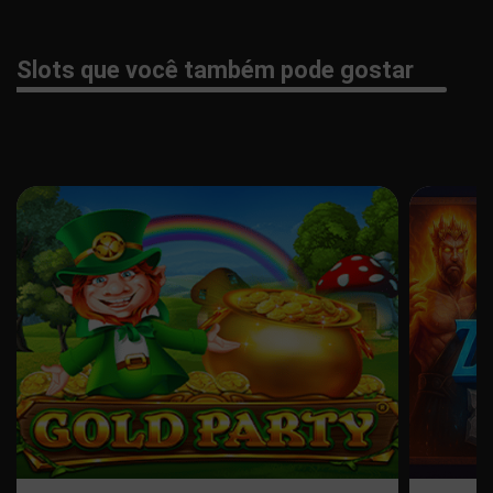
cheguei a sacar
quase derramei 
Slots que você também pode gostar
empolgação. Saí
final, achei surr
bonito e, se tive
jogo rapidinho.