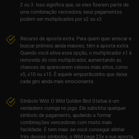
2 ou 3. Isso significa que, se eles fizerem parte de
uma combinação vencedora, seus pagamentos
podem ser multiplicados por x2 ou x3.
Recurso de aposta extra: Para quem quer arriscar e
buscar prêmios ainda maiores, têm a aposta extra.
Quando você ativa essa opção, o multiplicador x1 é
removido do rolo multiplicador, aumentando as
chances de aparecerem valores mais altos, como
x5, x10 ou x15. É aquele empurrãozinho que deixa
cada giro ainda mais emocionante.
Símbolo Wild: O Wild Golden Bird Statue é um
verdadeiro curinga no jogo. Ele substitui qualquer
símbolo de pagamento, ajudando a formar
combinações vencedoras com muito mais
facilidade. E tem mais: se você conseguir alinhar
três desses símbolos, o Wild paga 25x a sua aposta,