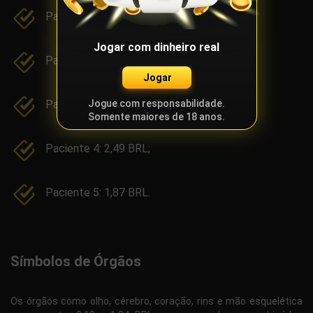
Paciente 1: 6,23 BRL;
Jogar com dinheiro real
Paciente 2: 4,36 BRL;
Jogar
Jogue com responsabilidade.
Paciente 3: 3,11 BRL;
Somente maiores de 18 anos.
Paciente 4: 2,49 BRL;
Paciente 5: 1,87 BRL.
Símbolos de Órgãos
Os órgãos como olho, cérebro, coração, rins e mão esquelética