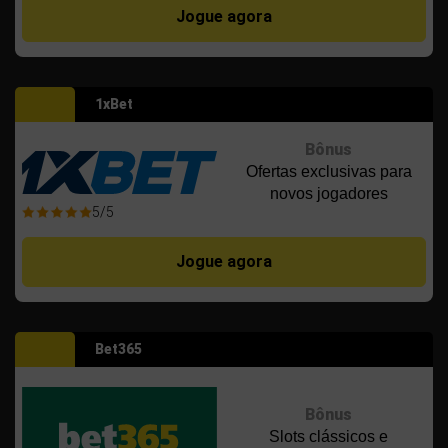
Jogue agora
1xBet
Bônus
Ofertas exclusivas para
novos jogadores
5/5
Jogue agora
Bet365
Bônus
Slots clássicos e