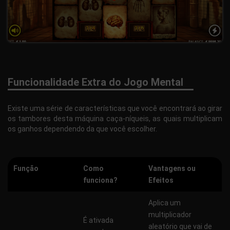
Funcionalidade Extra do Jogo Mental
Existe uma série de características que você encontrará ao girar
os tambores desta máquina caça-níqueis, as quais multiplicam
os ganhos dependendo da que você escolher.
Função
Como
Vantagens ou
funciona?
Efeitos
Aplica um
multiplicador
É ativada
aleatório que vai de