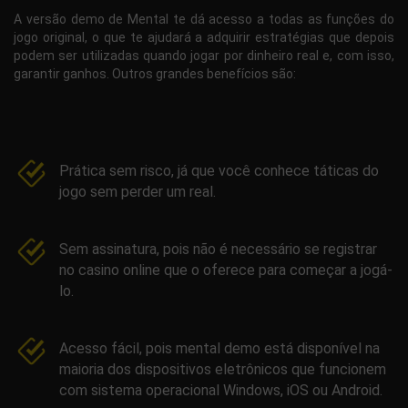
A versão demo de Mental te dá acesso a todas as funções do
jogo original, o que te ajudará a adquirir estratégias que depois
podem ser utilizadas quando jogar por dinheiro real e, com isso,
garantir ganhos. Outros grandes benefícios são:
Prática sem risco, já que você conhece táticas do
jogo sem perder um real.
Sem assinatura, pois não é necessário se registrar
no casino online que o oferece para começar a jogá-
lo.
Acesso fácil, pois mental demo está disponível na
maioria dos dispositivos eletrônicos que funcionem
com sistema operacional Windows, iOS ou Android.