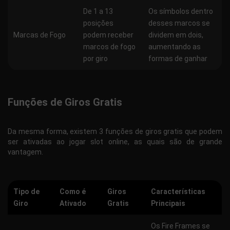
De 1 a 13
Os símbolos dentro
posições
desses marcos se
Marcas de Fogo
podem receber
dividem em dois,
marcos de fogo
aumentando as
por giro
formas de ganhar
Funções de Giros Gratis
Da mesma forma, existem 3 funções de giros gratis que podem
ser ativadas ao jogar slot online, as quais são de grande
vantagem.
Tipo de
Como é
Giros
Características
Giro
Ativado
Gratis
Principais
Os Fire Frames se