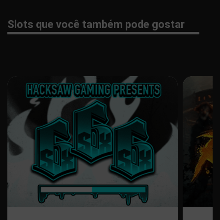
multiplicar meus
aquele valor mi
Slots que você também pode gostar
minutos. O saque
minha conta sem
surpreende é o eq
diversão: mesmo
desistindo, o M
virar o jogo. R
um mix de estrat