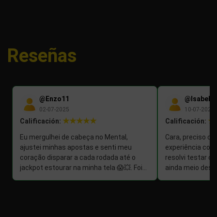
Reseñas
@Enzo11
@Isabela
02-07-2025
10-07-2025
★
★
★
★
★
★
Calificación:
Calificación:
Eu mergulhei de cabeça no Mental,
Cara, preciso co
ajustei minhas apostas e senti meu
experiência com
coração disparar a cada rodada até o
resolvi testar 
jackpot estourar na minha tela 😱💥. Foi
ainda meio descr
uma explosão de emoção que me deixou
round levei uma
querendo mais!
cheguei a ficar 
Mas aí rolou um
nem sabia que ex