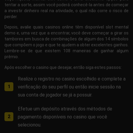
tentar a sorte, assim você poderá conhecê-la antes de começar
a investir dinheiro real na atividade, o qual não corre o risco de
perder.
Depois, avalie quais casinos online têm disponível slot mental
demo e, uma vez que a encontrar, você deve começar a girar os
tambores em busca de combinações de algum dos 14 símbolos
que compõem o jogo e que te ajudem a obter excelentes ganhos.
Lembre-se de que existem 108 maneiras de ganhar algum
prêmio.
Após escolher o casino que desejar, então siga estes passos:
Realize o registro no casino escolhido e complete a
verificação do seu perfil ou então inicie sessão na
sua conta de jogador se já a possuir.
Efetue um depósito através dos métodos de
pagamento disponíveis no casino que você
selecionou.