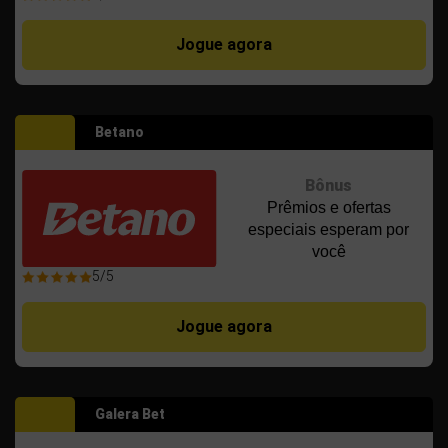
Jogue agora
Betano
Bônus
Prêmios e ofertas
especiais esperam por
você
5/5
Jogue agora
Galera Bet