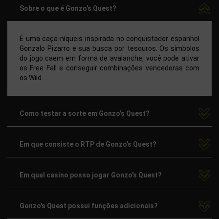
Sobre o que é Gonzo's Quest?
É uma caça-níqueis inspirada no conquistador espanhol
Gonzalo Pizarro e sua busca por tesouros. Os símbolos
do jogo caem em forma de avalanche, você pode ativar
os Free Fall e conseguir combinações vencedoras com
os Wild.
Como testar a sorte em Gonzo's Quest?
Em que consiste o RTP de Gonzo's Quest?
Em qual casino posso jogar Gonzo's Quest?
Gonzo's Quest possui funções adicionais?