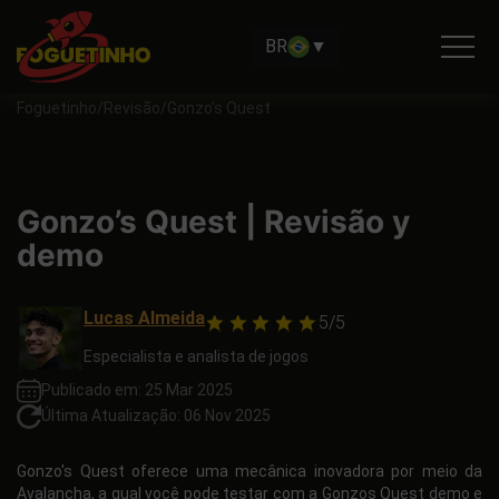
BR
▼
Foguetinho
/
Revisão
/
Gonzo’s Quest
Gonzo’s Quest | Revisão y
demo
Lucas Almeida
5/5
Especialista e analista de jogos
Publicado em: 25 Mar 2025
Última Atualização: 06 Nov 2025
Gonzo's Quest oferece uma mecânica inovadora por meio da
Avalancha, a qual você pode testar com a Gonzos Quest demo e