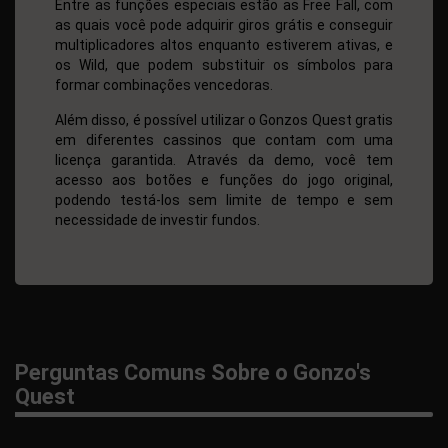
Entre as funções especiais estão as Free Fall, com
as quais você pode adquirir giros grátis e conseguir
multiplicadores altos enquanto estiverem ativas, e
os Wild, que podem substituir os símbolos para
formar combinações vencedoras.
Além disso, é possível utilizar o Gonzos Quest gratis
em diferentes cassinos que contam com uma
licença garantida. Através da demo, você tem
acesso aos botões e funções do jogo original,
podendo testá-los sem limite de tempo e sem
necessidade de investir fundos.
Perguntas Comuns Sobre o Gonzo's
Quest