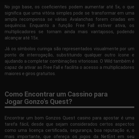
No jogo base, os coeficientes podem aumentar até 5x, o que
significa que uma vitória simples pode se transformar em uma
ampla recompensa se várias Avalanchas forem criadas em
sequência. Enquanto a função Free Fall estiver ativa, os
multiplicadores se tornam ainda mais vantajosos, podendo
alcançar até 15x.
Já os símbolos curinga são representados visualmente por um
ponto de interrogação, substituindo qualquer outro ícone e
ajudando a completar combinações vitoriosas. O Wild também é
capaz de ativar as Free Fall e facilita o acesso a multiplicadores
maiores e giros gratuitos.
Como Encontrar um Cassino para
Jogar Gonzo's Quest?
Encontrar um bom Gonzos Quest casino para apostar é uma
tarefa fácil, desde que sejam considerados certos aspectos
como uma licença certificada, segurança, boa reputação e, o
mais importante, que ofereça os jogos da NetEnt em seu