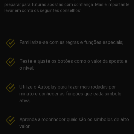
preparar para futuras apostas com confiança. Mas é importante
levar em conta os seguintes conselhos:
Familiarize-se com as regras e funções especiais;
Teste e ajuste os botões como o valor da aposta e
o nível;
Utilize o Autoplay para fazer mais rodadas por
minuto e conhecer as funções que cada símbolo
ativa;
Aprenda a reconhecer quais são os símbolos de alto
valor.