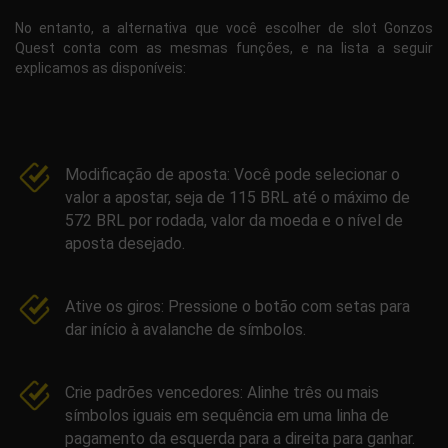
No entanto, a alternativa que você escolher de slot Gonzos
Quest conta com as mesmas funções, e na lista a seguir
explicamos as disponíveis:
Modificação de aposta: Você pode selecionar o
valor a apostar, seja de 115 BRL até o máximo de
572 BRL por rodada, valor da moeda e o nível de
aposta desejado.
Ative os giros: Pressione o botão com setas para
dar início à avalanche de símbolos.
Crie padrões vencedores: Alinhe três ou mais
símbolos iguais em sequência em uma linha de
pagamento da esquerda para a direita para ganhar.