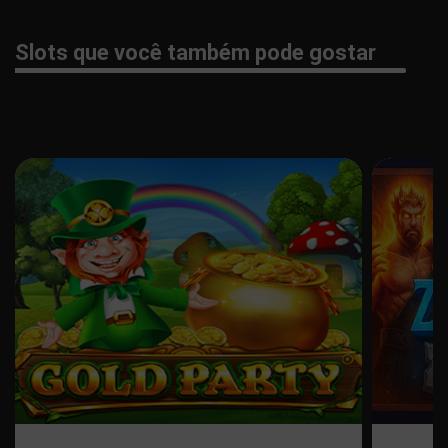
no cassino. Foi 
no chute grátis 
Slots que você também pode gostar
multiplicadores
x3, x5 e x10 – e
na hora! Fiquei em choque, gente! Saquei
R$ 300 para garan
resto para segui
pedras desabando
bônus salvou me
slots com potenc
vale muito a pe
Gonzo’s Quest. 