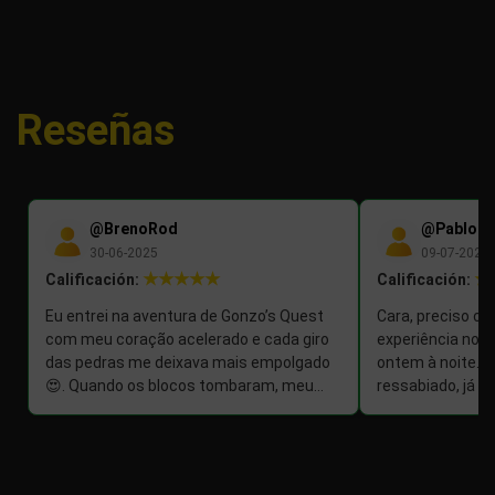
Reseñas
@BrenoRod
@Pablo62
30-06-2025
09-07-2025
★
★
★
★
★
★
Calificación:
Calificación:
Eu entrei na aventura de Gonzo’s Quest
Cara, preciso co
com meu coração acelerado e cada giro
experiência no G
das pedras me deixava mais empolgado
ontem à noite. E
😍. Quando os blocos tombaram, meu
ressabiado, já t
saldo disparou e eu quase não acreditei
apostas de R$ 1,
no prêmio que apareceu na minha tela!
rodadas. Quase d
uma última chan
30 com aquele b