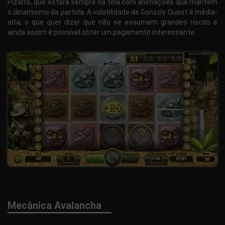
Pizarro, que estará sempre na tela com animações que mantêm
o dinamismo da partida. A volatilidade de Gonzo's Quest é média-
alta, o que quer dizer que não se assumem grandes riscos e
ainda assim é possível obter um pagamento interessante.
Mecânica Avalancha