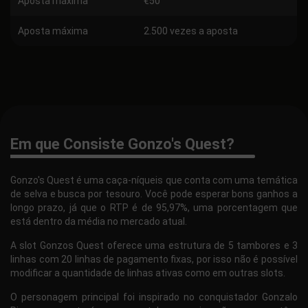
Aposta máxima
€50
Aposta máxima
2.500 vezes a aposta
Em que Consiste Gonzo's Quest?
Gonzo's Quest é uma caça-níqueis que conta com uma temática
de selva e busca por tesouro. Você pode esperar bons ganhos a
longo prazo, já que o RTP é de 95,97%, uma porcentagem que
está dentro da média no mercado atual.
A slot Gonzos Quest oferece uma estrutura de 5 tambores e 3
linhas com 20 linhas de pagamento fixas, por isso não é possível
modificar a quantidade de linhas ativas como em outras slots.
O personagem principal foi inspirado no conquistador Gonzalo