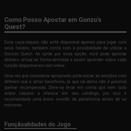
Como Posso Apostar em Gonzo's
Quest?
Esta caça-níqueis não está disponível apenas para jogar com
seus fundos, também conta com a possibilidade de utilizar a
Gonzos Quest. Ao optar por essa opção, você pode apostar
dinheiro virtual de forma ilimitada e assim aprender sobre cada
função disponível em slot online.
Uma vez que considerar apropriado, pode iniciar as sessões com
dinheiro real e obter benefícios, já que na demo não é possível
ganhar recompensas. Deve-se levar em conta que nem todo
online cassino a oferece em seu catálogo, por isso é
recomendada uma breve revisão da plataforma antes de se
inscrever.
Funçãoalidades do Jogo