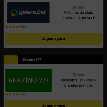
Bônus
Milhares de slots
esperando por você
5/5
Jogue agora
Brazino777
Bônus
Descubra jackpots e
grandes prêmios
5/5
Jogue agora