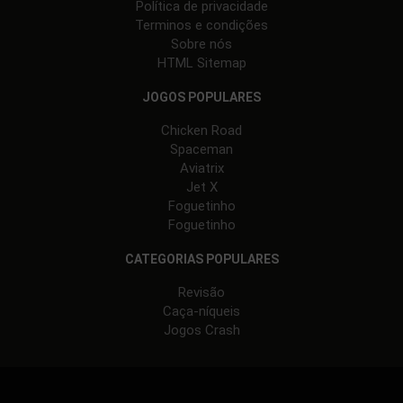
Política de privacidade
Terminos e condições
Sobre nós
HTML Sitemap
JOGOS POPULARES
Chicken Road
Spaceman
Aviatrix
Jet X
Foguetinho
Foguetinho
CATEGORIAS POPULARES
Revisão
Caça-níqueis
Jogos Crash