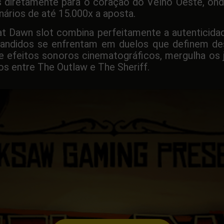
es diretamente para o coração do Velho Oeste, on
ários de até 15.000x a aposta.
t Dawn slot combina perfeitamente a autenticida
andidos se enfrentam em duelos que definem des
e e efeitos sonoros cinematográficos, mergulha o
s entre The Outlaw e The Sheriff.