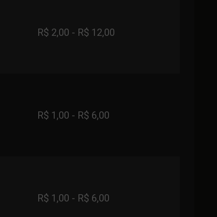
R$ 2,00 - R$ 12,00
R$ 1,00 - R$ 6,00
R$ 1,00 - R$ 6,00