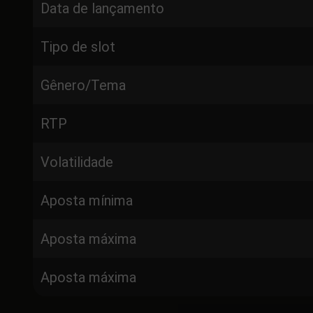
Data de lançamento
Tipo de slot
Gênero/Tema
RTP
Volatilidade
Aposta mínima
Aposta máxima
Aposta máxima