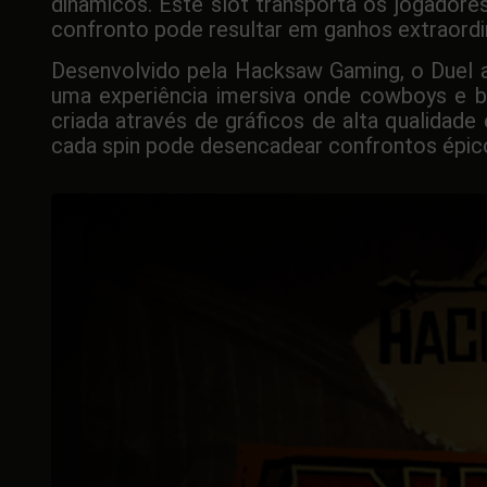
dinâmicos. Este slot transporta os jogador
confronto pode resultar em ganhos extraordin
Desenvolvido pela Hacksaw Gaming, o Duel a
uma experiência imersiva onde cowboys e b
criada através de gráficos de alta qualidad
cada spin pode desencadear confrontos épico