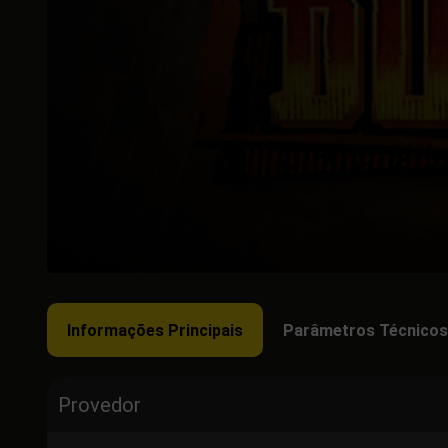
Informações Principais
Parâmetros Técnicos
Provedor