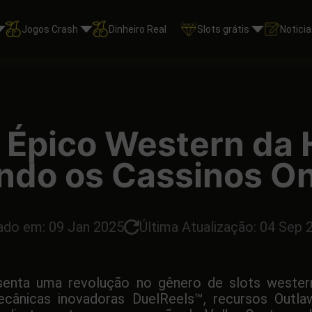
Jogos Crash
Dinheiro Real
Slots grátis
Noticia
O Épico Western d
ndo os Cassinos On
ado em: 09 Jan 2025
Última Atualização: 04 Sep 
enta uma revolução no gênero de slots western
cânicas inovadoras DuelReels™, recursos Outla