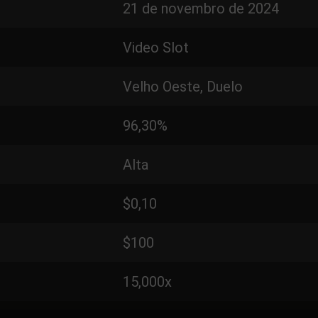
21 de novembro de 2024
Video Slot
Velho Oeste, Duelo
96,30%
Alta
$0,10
$100
15,000x