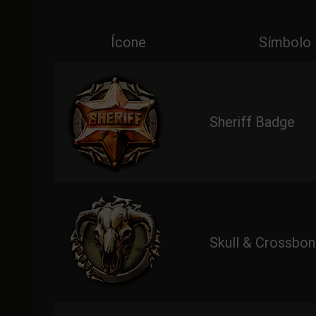
Ícone
Símbolo
Sheriff Badge
Skull & Crossbo