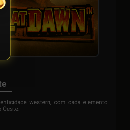
te
enticidade western, com cada elemento
o Oeste: