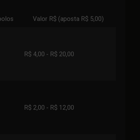
bolos
Valor R$ (aposta R$ 5,00)
R$ 4,00 - R$ 20,00
R$ 2,00 - R$ 12,00