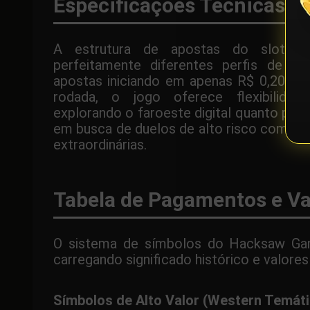
Especificações Técnicas Pr
A estrutura de apostas do slot 
perfeitamente diferentes perfis de jog
apostas iniciando em apenas R$ 0,20 e 
rodada, o jogo oferece flexibilidade
explorando o faroeste digital quanto par
em busca de duelos de alto risco com po
extraordinárias.
Tabela de Pagamentos e Va
O sistema de símbolos do Hacksaw Gam
carregando significado histórico e valore
Símbolos de Alto Valor (Western Temát