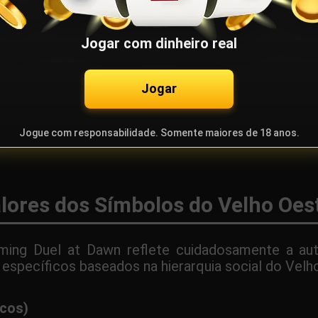
incipais
Jogar com dinheiro real
Duel at Dawn acomoda
adores brasileiros. Com
alcançando R$ 100,00 por
Jogar
 tanto para iniciantes
a apostadores experientes
tencial para recompensas
Jogue com responsabilidade. Somente maiores de 18 anos.
lores dos Símbolos do Velho Oes
ing Duel at Dawn reflete cuidadosamente a aut
s específicos baseados na hierarquia social do Velh
icos)