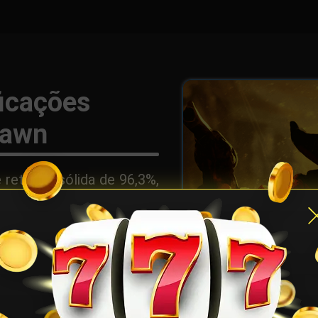
ficações
Dawn
retorno sólida de 96,3%,
ming competitivamente no
ade. Esta porcentagem,
nho de 15.000x, cria um
ensa que apela tanto para
 experientes em busca de